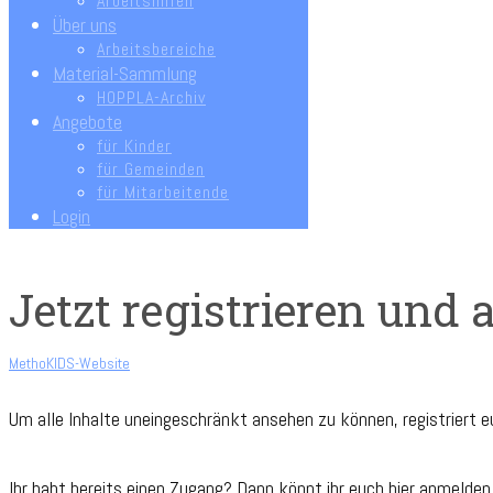
Arbeitshilfen
Über uns
Arbeitsbereiche
Material-Sammlung
HOPPLA-Archiv
Angebote
für Kinder
für Gemeinden
für Mitarbeitende
Login
Jetzt registrieren und
MethoKIDS-Website
Um alle Inhalte uneingeschränkt ansehen zu können, registriert 
Ihr habt bereits einen Zugang? Dann könnt ihr euch hier anmelden