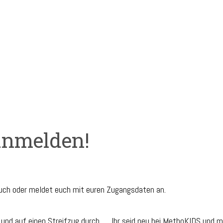
 anmelden!
euch oder meldet euch mit euren Zugangsdaten an.
 und auf einen Streifzug durch
Ihr seid neu bei MethoKIDS und m