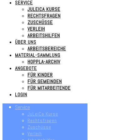
SERVICE
JULEICA KURSE
RECHTSFRAGEN
ZUSCHÜSSE
VERLEIH
ARBEITSHILFEN
ÜBER UNS
ARBEITSBEREICHE
MATERIAL-SAMMLUNG
HOPPLA-ARCHIV
ANGEBOTE
FÜR KINDER
FÜR GEMEINDEN
FÜR MITARBEITENDE
LOGIN
Service
JuLeiCa Kurse
Rechtsfragen
Zuschüsse
Verleih