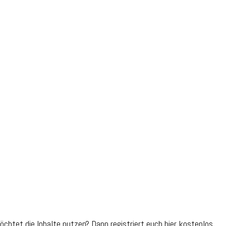
öchtet die Inhalte nutzen? Dann registriert euch hier kostenlos