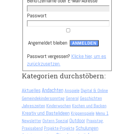
Benutzername oder E-Mail-Adresse
Passwort
Angemeldet bleiben
Passwort vergessen?
Klicke hier, um es
zurückzusetzen.
Kategorien durchstöbern:
Andachten
Aktuelles
Anspiele
Digital & Online
Gemeindekindersonntag
Geschichten
General
Jahreszeiten
Kinderwochen
Kochen und Backen
Kreativ und Bastelideen
Krippenspiele
Menu 1
Outdoor
Newsletter
Ostern Spezial
Praxistag,
Schulungen
Praxisabend
Projekte-Projekte