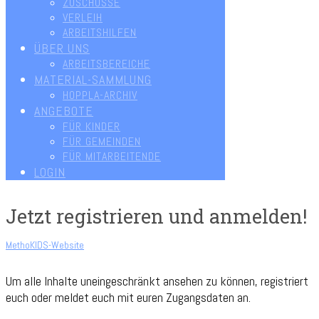
ZUSCHÜSSE
VERLEIH
ARBEITSHILFEN
ÜBER UNS
ARBEITSBEREICHE
MATERIAL-SAMMLUNG
HOPPLA-ARCHIV
ANGEBOTE
FÜR KINDER
FÜR GEMEINDEN
FÜR MITARBEITENDE
LOGIN
Jetzt registrieren und anmelden!
MethoKIDS-Website
Um alle Inhalte uneingeschränkt ansehen zu können, registriert
euch oder meldet euch mit euren Zugangsdaten an.