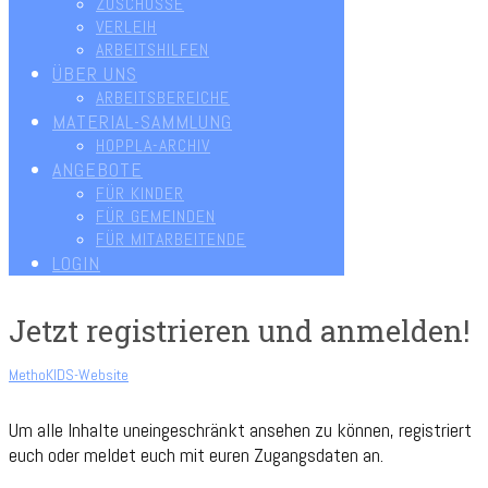
ZUSCHÜSSE
VERLEIH
ARBEITSHILFEN
ÜBER UNS
ARBEITSBEREICHE
MATERIAL-SAMMLUNG
HOPPLA-ARCHIV
ANGEBOTE
FÜR KINDER
FÜR GEMEINDEN
FÜR MITARBEITENDE
LOGIN
Jetzt registrieren und anmelden!
MethoKIDS-Website
Um alle Inhalte uneingeschränkt ansehen zu können, registriert
euch oder meldet euch mit euren Zugangsdaten an.