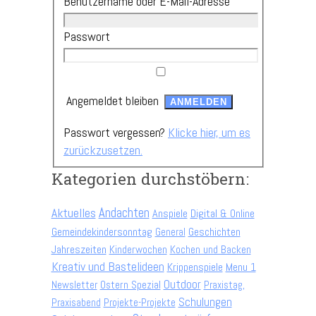
Benutzername oder E-Mail-Adresse
Passwort
Angemeldet bleiben
Passwort vergessen?
Klicke hier, um es
zurückzusetzen.
Kategorien durchstöbern:
Andachten
Aktuelles
Anspiele
Digital & Online
Gemeindekindersonntag
Geschichten
General
Jahreszeiten
Kinderwochen
Kochen und Backen
Kreativ und Bastelideen
Krippenspiele
Menu 1
Outdoor
Newsletter
Ostern Spezial
Praxistag,
Schulungen
Praxisabend
Projekte-Projekte